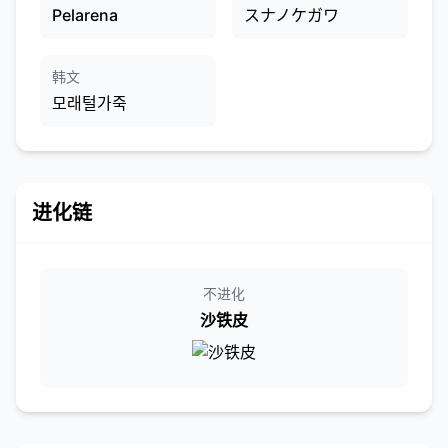
Pelarena
スナノケガワ
韩文
모래털가죽
进化链
不进化
沙铁皮