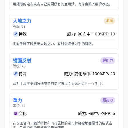
用耀眼的电击攻击自己周围所有的宝可梦。有时会陷入麻痹状态。
大地之力
地面
等级: 63
特殊
威力: 90
命中: 100%
PP: 10
向对手脚下释放出大地之力。有时会降低对手的特防。
镜面反射
超能力
等级: 70
特殊
威力: 变化
命中: 100%
PP: 20
从对手那里受到特殊攻击的伤害将以２倍返还给同一个对手。
重力
超能力
等级: 77
变化
威力: -
命中: -%
PP: 5
在５回合内，飘浮特性和飞行属性的宝可梦会被地面属性的招式击
中。飞向空中的招式也将无法使用。