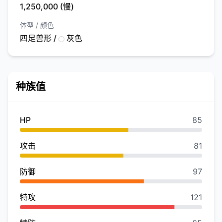
1,250,000 (慢)
体型 / 颜色
四足兽形 /
灰色
种族值
HP
85
攻击
81
防御
97
特攻
121