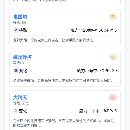
电磁炮
电
等级: 84
特殊
威力: 120
命中: 50%
PP: 5
发射大炮一样的电流进行攻击。让对手陷入麻痹状态。
磁场操控
电
等级: 91
变化
威力: -
命中: -%
PP: 20
通过操控磁场，会提高特性为正电和负电的宝可梦的防御和特防。
大晴天
火
等级: 回忆
变化
威力: -
命中: -%
PP: 5
在５回合内让日照变得强烈，从而提高火属性的招式威力。水属性
的招式威力则降低。