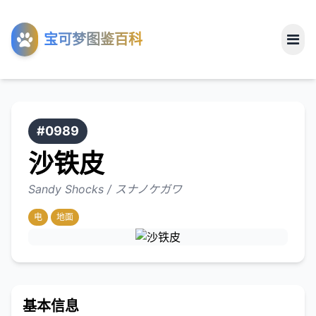
工具
宝可梦图鉴百科
关于
#0989
沙铁皮
Sandy Shocks / スナノケガワ
电
地面
基本信息