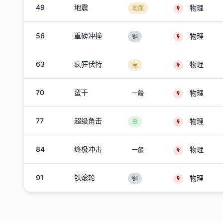
49
地震
物理
地面
56
重磅冲撞
物理
钢
63
疯狂伏特
物理
电
70
蛮干
物理
一般
77
超级角击
物理
虫
84
终极冲击
物理
一般
91
铁滚轮
物理
钢