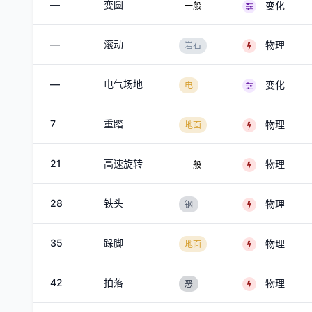
—
变圆
变化
一般
—
滚动
物理
岩石
—
电气场地
变化
电
7
重踏
物理
地面
21
高速旋转
物理
一般
28
铁头
物理
钢
35
跺脚
物理
地面
42
拍落
物理
恶