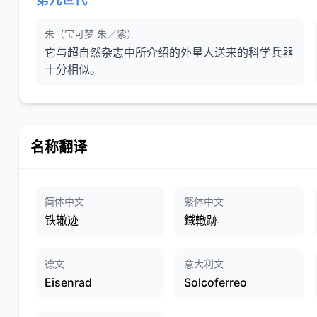
朱（宝可梦 朱／紫）
它与超自然杂志中所介绍的外星人送来的科学兵器
十分相似。
名称翻译
简体中文
繁体中文
铁辙迹
鐵轍跡
德文
意大利文
Eisenrad
Solcoferreo