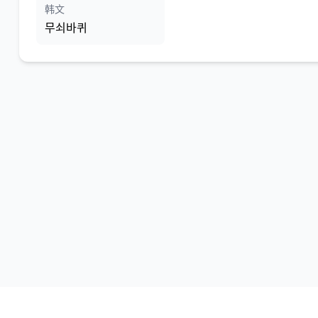
韩文
무쇠바퀴