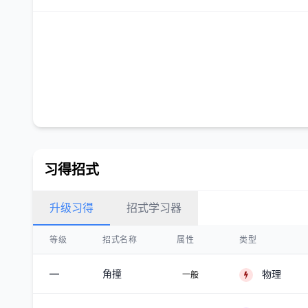
习得招式
升级习得
招式学习器
等级
招式名称
属性
类型
—
角撞
物理
一般