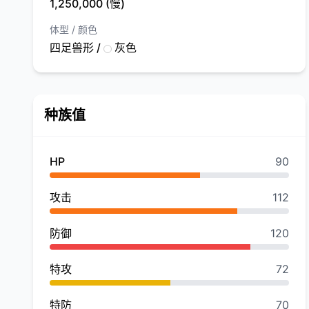
1,250,000 (慢)
体型 / 颜色
四足兽形 /
灰色
种族值
HP
90
攻击
112
防御
120
特攻
72
特防
70