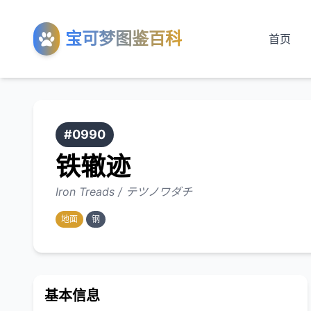
宝可梦图鉴百科
首页
#0990
铁辙迹
Iron Treads / テツノワダチ
地面
钢
基本信息