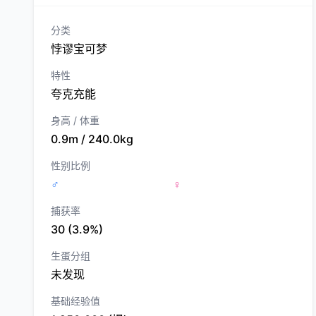
分类
悖谬宝可梦
特性
夸克充能
身高 / 体重
0.9m / 240.0kg
性别比例
♂
♀
捕获率
30 (3.9%)
生蛋分组
未发现
基础经验值