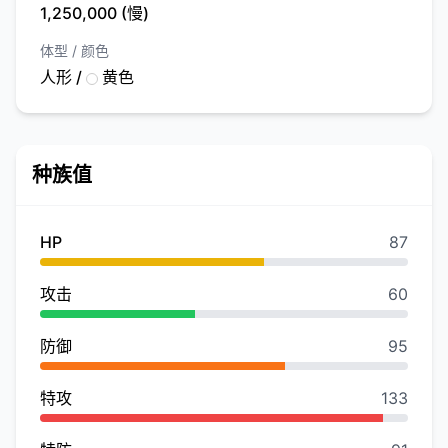
1,250,000 (慢)
体型 / 颜色
人形 /
黄色
种族值
HP
87
攻击
60
防御
95
特攻
133