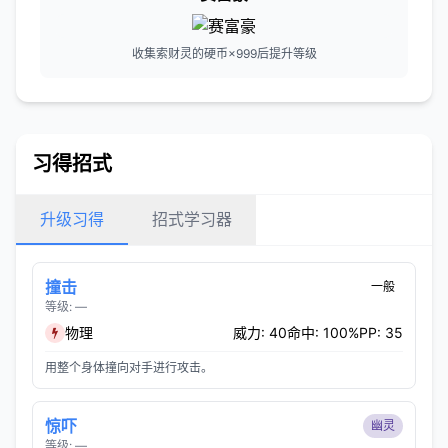
收集索财灵的硬币×999后提升等级
习得招式
升级习得
招式学习器
撞击
一般
等级: —
物理
威力: 40
命中: 100%
PP: 35
用整个身体撞向对手进行攻击。
惊吓
幽灵
等级: —