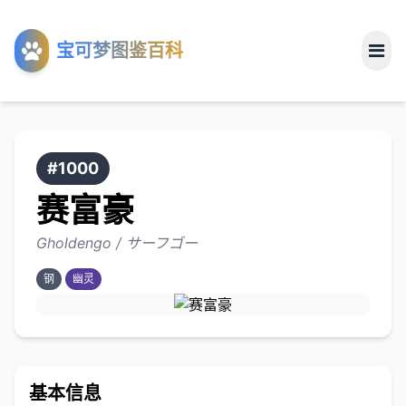
工具
宝可梦图鉴百科
关于
#1000
赛富豪
Gholdengo / サーフゴー
钢
幽灵
基本信息