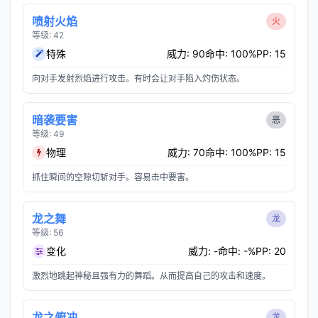
喷射火焰
火
等级: 42
特殊
威力: 90
命中: 100%
PP: 15
向对手发射烈焰进行攻击。有时会让对手陷入灼伤状态。
暗袭要害
恶
等级: 49
物理
威力: 70
命中: 100%
PP: 15
抓住瞬间的空隙切斩对手。容易击中要害。
龙之舞
龙
等级: 56
变化
威力: -
命中: -%
PP: 20
激烈地跳起神秘且强有力的舞蹈。从而提高自己的攻击和速度。
龙之俯冲
龙