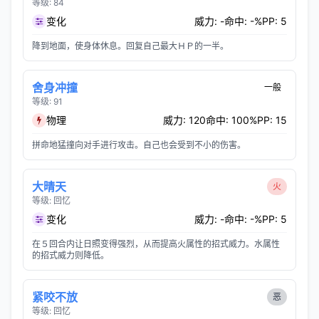
等级: 84
变化
威力: -
命中: -%
PP: 5
降到地面，使身体休息。回复自己最大ＨＰ的一半。
舍身冲撞
一般
等级: 91
物理
威力: 120
命中: 100%
PP: 15
拼命地猛撞向对手进行攻击。自己也会受到不小的伤害。
大晴天
火
等级: 回忆
变化
威力: -
命中: -%
PP: 5
在５回合内让日照变得强烈，从而提高火属性的招式威力。水属性
的招式威力则降低。
紧咬不放
恶
等级: 回忆