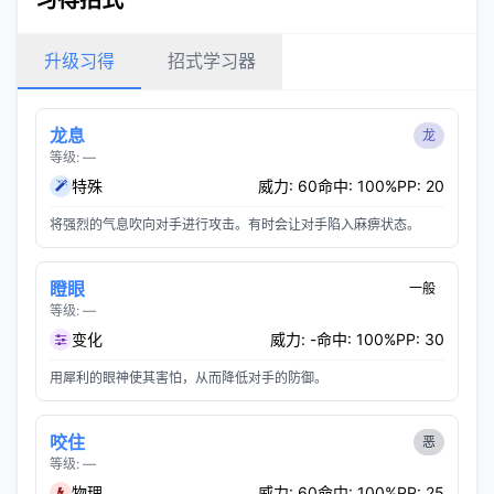
习得招式
升级习得
招式学习器
龙息
龙
等级: —
特殊
威力: 60
命中: 100%
PP: 20
将强烈的气息吹向对手进行攻击。有时会让对手陷入麻痹状态。
瞪眼
一般
等级: —
变化
威力: -
命中: 100%
PP: 30
用犀利的眼神使其害怕，从而降低对手的防御。
咬住
恶
等级: —
物理
威力: 60
命中: 100%
PP: 25