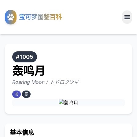
工具
宝可梦图鉴百科
关于
#1005
轰鸣月
Roaring Moon / トドロクツキ
龙
恶
基本信息