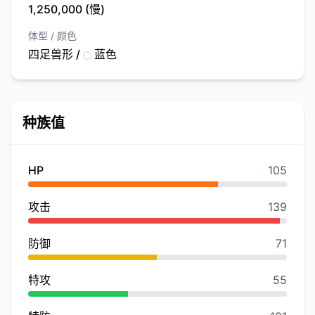
1,250,000 (慢)
体型 / 颜色
四足兽形 /
蓝色
种族值
HP
105
攻击
139
防御
71
特攻
55