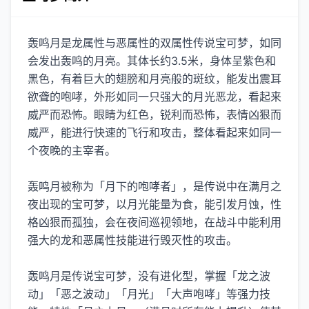
轰鸣月是龙属性与恶属性的双属性传说宝可梦，如同
会发出轰鸣的月亮。其体长约3.5米，身体呈紫色和
黑色，有着巨大的翅膀和月亮般的斑纹，能发出震耳
欲聋的咆哮，外形如同一只强大的月光恶龙，看起来
威严而恐怖。眼睛为红色，锐利而恐怖，表情凶狠而
威严，能进行快速的飞行和攻击，整体看起来如同一
个夜晚的主宰者。
轰鸣月被称为「月下的咆哮者」，是传说中在满月之
夜出现的宝可梦，以月光能量为食，能引发月蚀，性
格凶狠而孤独，会在夜间巡视领地，在战斗中能利用
强大的龙和恶属性技能进行毁灭性的攻击。
轰鸣月是传说宝可梦，没有进化型，掌握「龙之波
动」「恶之波动」「月光」「大声咆哮」等强力技