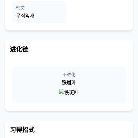
韩文
무쇠잎새
进化链
不进化
铁斑叶
习得招式