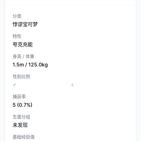
分类
悖谬宝可梦
特性
夸克充能
身高 / 体重
1.5m / 125.0kg
性别比例
♂
♀
捕获率
5 (0.7%)
生蛋分组
未发现
基础经验值