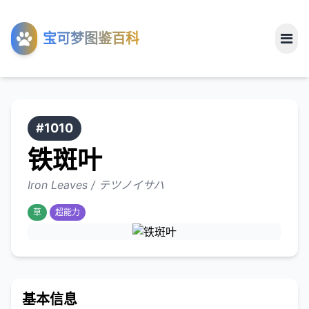
工具
宝可梦图鉴百科
关于
#1010
铁斑叶
Iron Leaves / テツノイサハ
草
超能力
基本信息