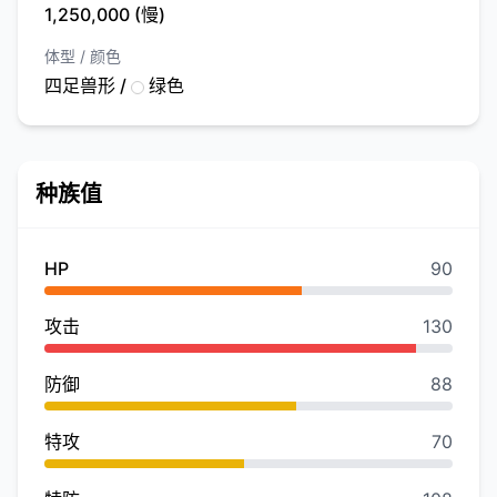
1,250,000 (慢)
体型 / 颜色
四足兽形 /
绿色
种族值
HP
90
攻击
130
防御
88
特攻
70