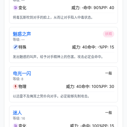
等级: —
变化
威力: -
命中: 90%
PP: 40
将毒瓦斯吹到对手的脸上，从而让对手陷入中毒状态。
魅惑之声
妖精
等级: —
特殊
威力: 40
命中: -%
PP: 15
发出魅惑的叫声，给予对手精神上的伤害。攻击必定会命中。
电光一闪
一般
等级: 8
物理
威力: 40
命中: 100%
PP: 30
以迅雷不及掩耳之势扑向对手。必定能够先制攻击。
迷人
一般
等级: 16
变化
威力: -
命中: 100%
PP: 15