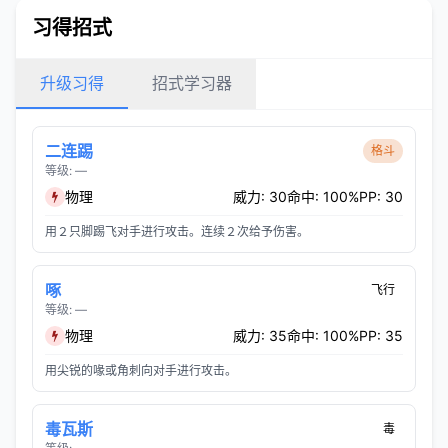
习得招式
升级习得
招式学习器
二连踢
格斗
等级: —
物理
威力: 30
命中: 100%
PP: 30
用２只脚踢飞对手进行攻击。连续２次给予伤害。
啄
飞行
等级: —
物理
威力: 35
命中: 100%
PP: 35
用尖锐的喙或角刺向对手进行攻击。
毒瓦斯
毒