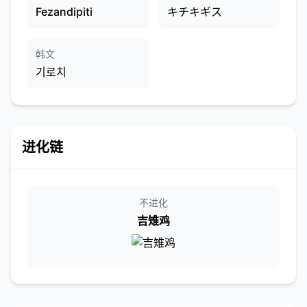
Fezandipiti
キチキギス
韩文
기로치
进化链
不进化
吉雉鸡