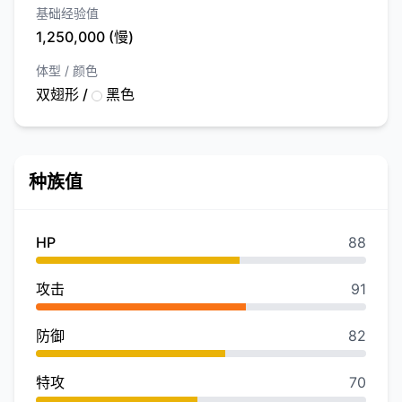
基础经验值
1,250,000 (慢)
体型 / 颜色
双翅形 /
黑色
种族值
HP
88
攻击
91
防御
82
特攻
70