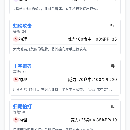
♂诱惑♀或♀诱惑♂，让对手着迷。对手将很难使出招式。
翅膀攻击
飞行
等级: 24
物理
威力: 60
命中: 100%
PP: 35
大大地展开美丽的翅膀，将其撞向对手进行攻击。
十字毒刃
毒
等级: 32
物理
威力: 70
命中: 100%
PP: 20
用毒刃劈开对手。有时会让对手陷入中毒状态，也容易击中要害。
扫尾拍打
一般
等级: 40
物理
威力: 25
命中: 85%
PP: 10
用坚硬的尾巴拍打对手进行攻击。连续攻击２～５次。