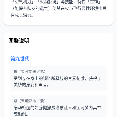
「空气利刃」「火焰旋涡」等技能，特性「吉祥」
（能提升队友的运气）使其在火与飞行属性环境中具
有成长潜力。
图鉴说明
第九世代
朱（宝可梦 朱／紫）
受到卷在身上的锁链所释放的毒素刺激，获得了
美妙的身姿和声音。
紫（宝可梦 朱／紫）
扇动艳丽的翅膀抛撒费洛蒙让人和宝可梦为其神
魂颠倒。