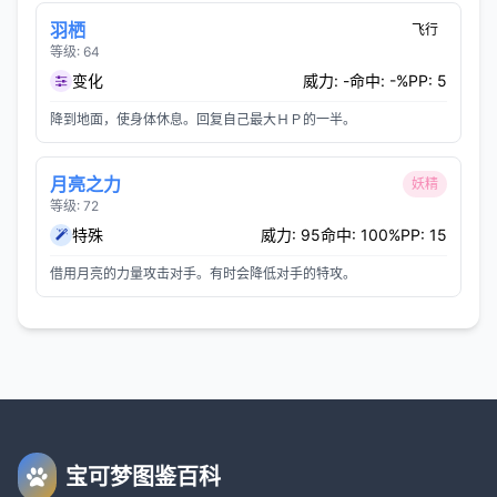
羽栖
飞行
等级: 64
变化
威力: -
命中: -%
PP: 5
降到地面，使身体休息。回复自己最大ＨＰ的一半。
月亮之力
妖精
等级: 72
特殊
威力: 95
命中: 100%
PP: 15
借用月亮的力量攻击对手。有时会降低对手的特攻。
宝可梦图鉴百科