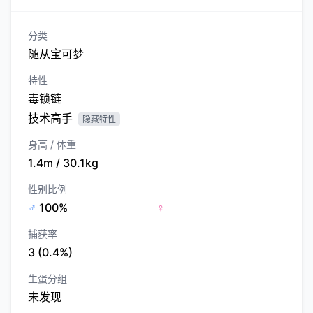
分类
随从宝可梦
特性
毒锁链
技术高手
隐藏特性
身高 / 体重
1.4m / 30.1kg
性别比例
♂
100%
♀
捕获率
3 (0.4%)
生蛋分组
未发现