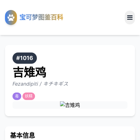
工具
宝可梦图鉴百科
关于
#1016
吉雉鸡
Fezandipiti / キチキギス
毒
妖精
基本信息