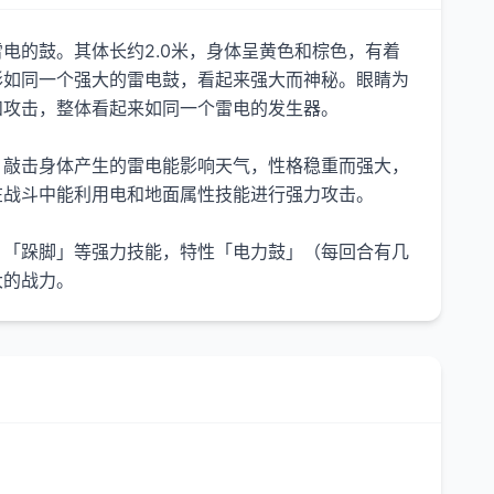
电的鼓。其体长约2.0米，身体呈黄色和棕色，有着
形如同一个强大的雷电鼓，看起来强大而神秘。眼睛为
和攻击，整体看起来如同一个雷电的发生器。
，敲击身体产生的雷电能影响天气，性格稳重而强大，
在战斗中能利用电和地面属性技能进行强力攻击。
」「跺脚」等强力技能，特性「电力鼓」（每回合有几
大的战力。