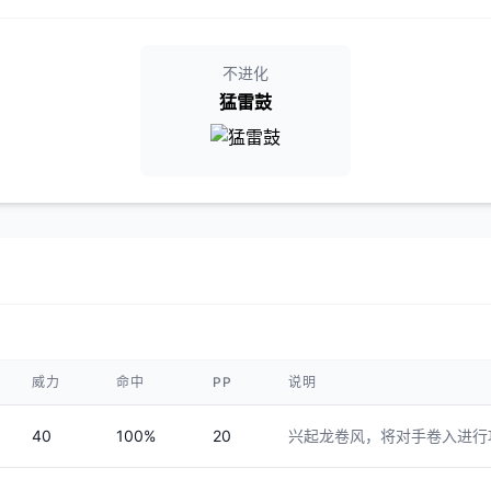
不进化
猛雷鼓
威力
命中
PP
说明
40
100%
20
兴起龙卷风，将对手卷入进行