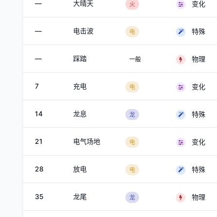
—
大晴天
变化
火
—
电击波
特殊
电
—
踩踏
物理
一般
7
充电
变化
电
14
龙息
特殊
龙
21
电气场地
变化
电
28
放电
特殊
电
35
龙尾
物理
龙