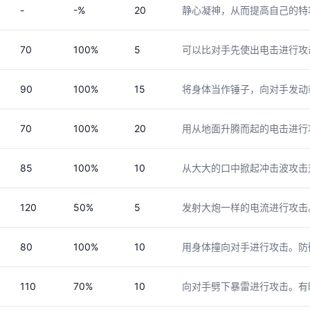
-
-%
20
静心凝神，从而提高自己的特
70
100%
5
可以比对手先使出电击进行攻
90
100%
15
将身体当作锤子，向对手发动
70
100%
20
用从地面升腾而起的电击进行
85
100%
10
从大大的口中掀起冲击波攻击
120
50%
5
发射大炮一样的电流进行攻击
80
100%
10
用身体撞向对手进行攻击。防
110
70%
10
向对手劈下暴雷进行攻击。有