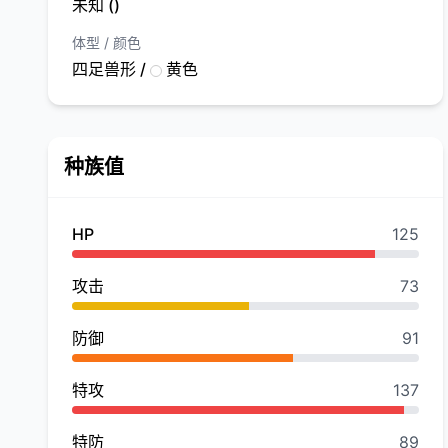
未知 ()
体型 / 颜色
四足兽形 /
黄色
种族值
HP
125
攻击
73
防御
91
特攻
137
特防
89