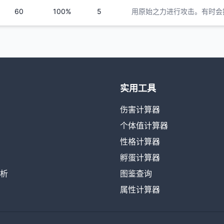
60
100%
5
用原始之力进行攻击。有时会
实用工具
伤害计算器
个体值计算器
性格计算器
孵蛋计算器
析
图鉴查询
属性计算器