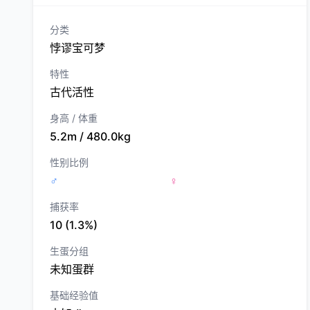
分类
悖谬宝可梦
特性
古代活性
身高 / 体重
5.2m / 480.0kg
性别比例
♂
♀
捕获率
10 (1.3%)
生蛋分组
未知蛋群
基础经验值