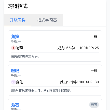
习得招式
升级习得
招式学习器
角撞
一般
等级: —
物理
威力: 65
命中: 100%
PP: 25
用尖锐的角攻击对手。
瞪眼
一般
等级: —
变化
威力: -
命中: 100%
PP: 30
用犀利的眼神使其害怕，从而降低对手的防御。
落石
岩石
等级: —