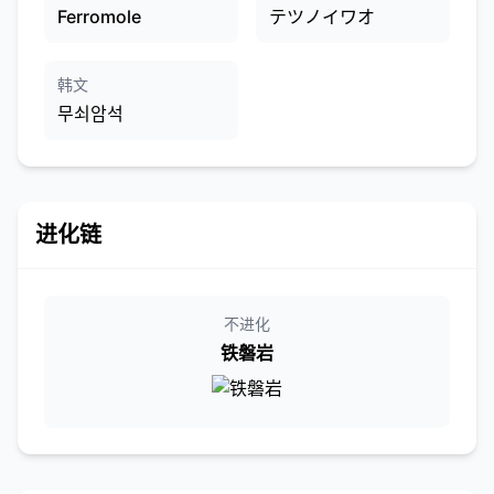
Ferromole
テツノイワオ
韩文
무쇠암석
进化链
不进化
铁磐岩