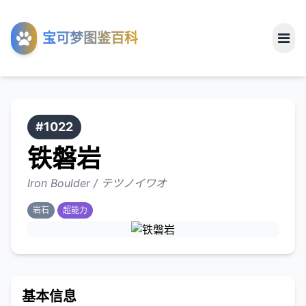
工具
宝可梦图鉴百科
关于
#1022
铁磐岩
Iron Boulder / テツノイワオ
岩石
超能力
基本信息