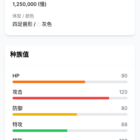
1,250,000 (慢)
体型 / 颜色
四足兽形 /
灰色
种族值
HP
90
攻击
120
防御
80
特攻
68