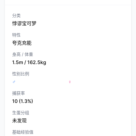
分类
悖谬宝可梦
特性
夸克充能
身高 / 体重
1.5m / 162.5kg
性别比例
♂
♀
捕获率
10 (1.3%)
生蛋分组
未发现
基础经验值