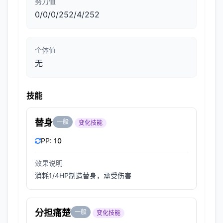
努力值
0/0/0/252/4/252
个体值
无
技能
替身
一般
变化技能
PP:
10
效果说明
消耗1/4HP制造替身，承受伤害
分担痛楚
一般
变化技能