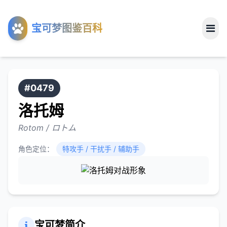
工具
宝可梦图鉴百科
关于
#0479
洛托姆
Rotom / ロトム
角色定位：
特攻手 / 干扰手 / 辅助手
宝可梦简介