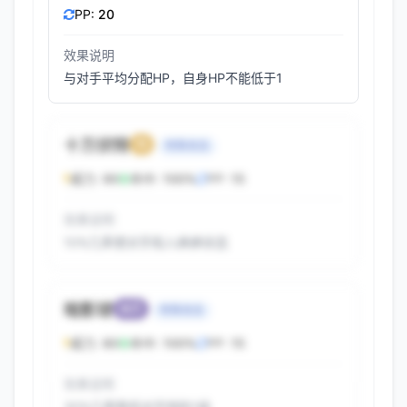
PP:
20
效果说明
与对手平均分配HP，自身HP不能低于1
十万伏特
电
特殊攻击
威力:
90
命中:
100%
PP:
15
效果说明
10%几率使对手陷入麻痹状态
暗影球
幽灵
特殊攻击
威力:
80
命中:
100%
PP:
15
效果说明
30%几率降低对手特防1级