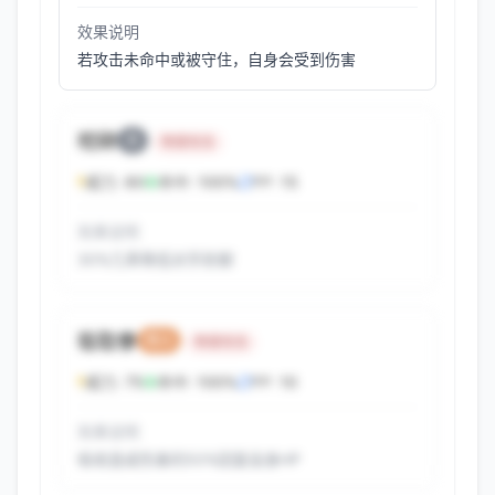
效果说明
若攻击未命中或被守住，自身会受到伤害
咬碎
恶
物理攻击
威力:
80
命中:
100%
PP:
15
效果说明
30%几率降低对手防御
吸取拳
格斗
物理攻击
威力:
75
命中:
100%
PP:
10
效果说明
吸收造成伤害的50%回复自身HP