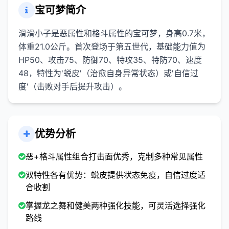
宝可梦简介
滑滑小子是恶属性和格斗属性的宝可梦，身高0.7米，
体重21.0公斤。首次登场于第五世代，基础能力值为
HP50、攻击75、防御70、特攻35、特防70、速度
48，特性为'蜕皮'（治愈自身异常状态）或'自信过
度'（击败对手后提升攻击）。
优势分析
恶+格斗属性组合打击面优秀，克制多种常见属性
双特性各有优势：蜕皮提供状态免疫，自信过度适
合收割
掌握龙之舞和健美两种强化技能，可灵活选择强化
路线