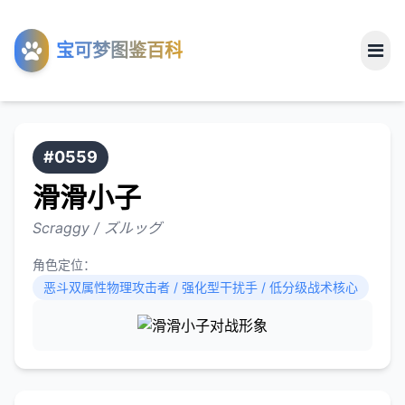
工具
宝可梦图鉴百科
关于
#0559
滑滑小子
Scraggy / ズルッグ
角色定位：
恶斗双属性物理攻击者 / 强化型干扰手 / 低分级战术核心