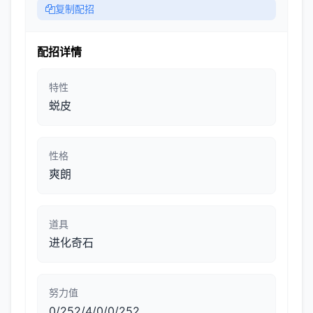
复制配招
配招详情
特性
蜕皮
性格
爽朗
道具
进化奇石
努力值
0/252/4/0/0/252