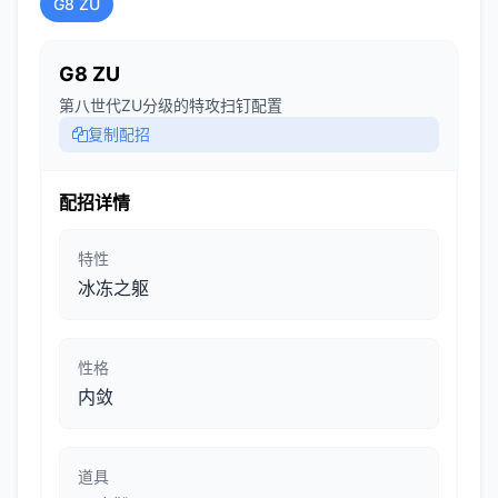
G8 ZU
G8 ZU
第八世代ZU分级的特攻扫钉配置
复制配招
配招详情
特性
冰冻之躯
性格
内敛
道具