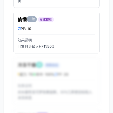
害
偷懒
一般
变化技能
PP:
10
效果说明
回复自身最大HP的50%
冷冻干燥
冰
特殊攻击
威力:
70
命中:
100%
PP:
20
效果说明
对水属性宝可梦效果拔群，30%几率使目标陷入
冰冻状态