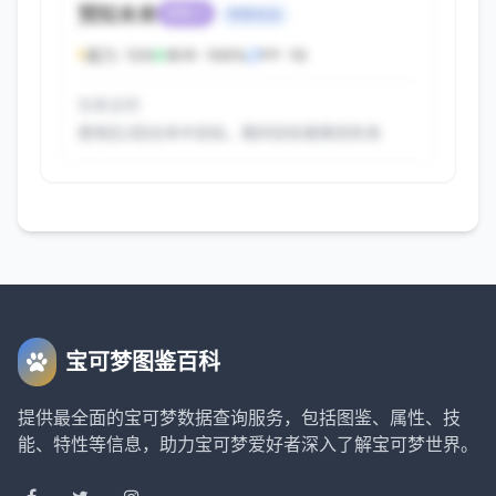
预知未来
超能力
特殊攻击
威力:
120
命中:
100%
PP:
10
效果说明
使用后2回合命中目标，期间目标替换则失效
查看完整配招
关注公众号，回复"查看配招攻略"获取密
码
宝可梦图鉴百科
解锁
获取密码
提供最全面的宝可梦数据查询服务，包括图鉴、属性、技
密码错误，请重新输入
能、特性等信息，助力宝可梦爱好者深入了解宝可梦世界。