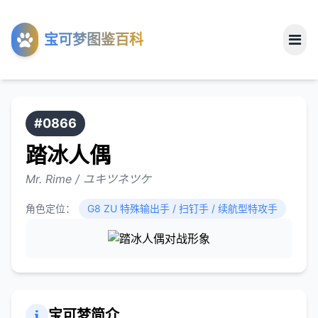
工具
宝可梦图鉴百科
关于
#0866
踏冰人偶
Mr. Rime / ユキツネツケ
角色定位：
G8 ZU 特殊输出手 / 扫钉手 / 续航型特攻手
宝可梦简介