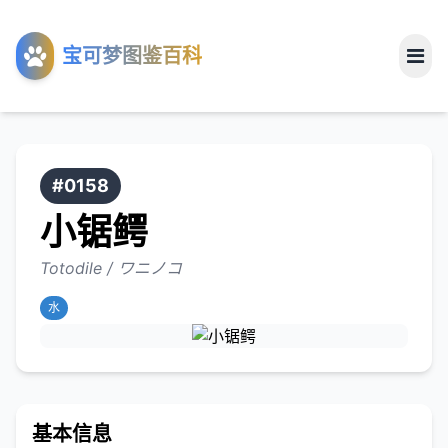
工具
宝可梦图鉴百科
关于
#0158
小锯鳄
Totodile / ワニノコ
水
基本信息