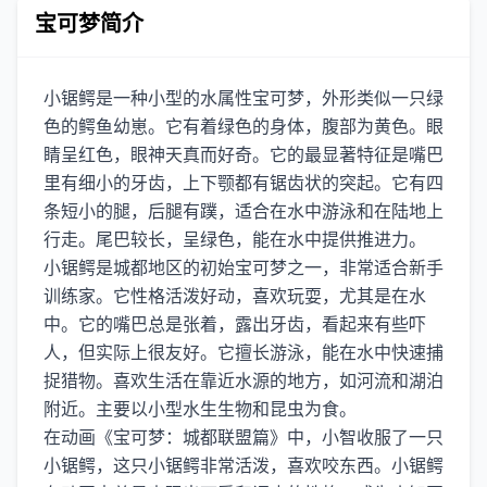
宝可梦简介
小锯鳄是一种小型的水属性宝可梦，外形类似一只绿
色的鳄鱼幼崽。它有着绿色的身体，腹部为黄色。眼
睛呈红色，眼神天真而好奇。它的最显著特征是嘴巴
里有细小的牙齿，上下颚都有锯齿状的突起。它有四
条短小的腿，后腿有蹼，适合在水中游泳和在陆地上
行走。尾巴较长，呈绿色，能在水中提供推进力。
小锯鳄是城都地区的初始宝可梦之一，非常适合新手
训练家。它性格活泼好动，喜欢玩耍，尤其是在水
中。它的嘴巴总是张着，露出牙齿，看起来有些吓
人，但实际上很友好。它擅长游泳，能在水中快速捕
捉猎物。喜欢生活在靠近水源的地方，如河流和湖泊
附近。主要以小型水生生物和昆虫为食。
在动画《宝可梦：城都联盟篇》中，小智收服了一只
小锯鳄，这只小锯鳄非常活泼，喜欢咬东西。小锯鳄