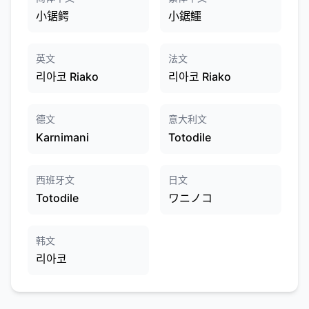
小锯鳄
小鋸鱷
英文
法文
리아코 Riako
리아코 Riako
德文
意大利文
Karnimani
Totodile
西班牙文
日文
Totodile
ワニノコ
韩文
리아코