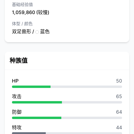
基础经验值
1,059,860 (较慢)
体型 / 颜色
双足兽形 /
蓝色
种族值
HP
50
攻击
65
防御
64
特攻
44