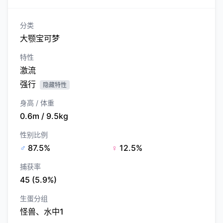
分类
大颚宝可梦
特性
激流
强行
隐藏特性
身高 / 体重
0.6m / 9.5kg
性别比例
♂
87.5%
♀
12.5%
捕获率
45 (5.9%)
生蛋分组
怪兽、水中1