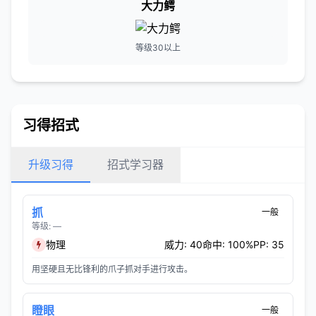
大力鳄
等级30以上
习得招式
升级习得
招式学习器
抓
一般
等级: —
物理
威力: 40
命中: 100%
PP: 35
用坚硬且无比锋利的爪子抓对手进行攻击。
瞪眼
一般