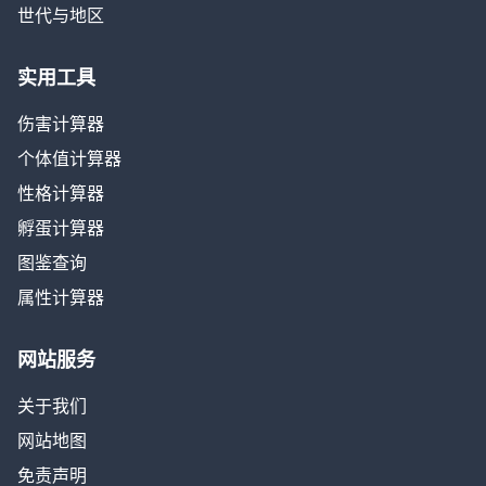
世代与地区
实用工具
伤害计算器
个体值计算器
性格计算器
孵蛋计算器
图鉴查询
属性计算器
网站服务
关于我们
网站地图
免责声明