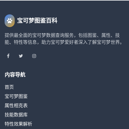
宝可梦图鉴百科
提供最全面的宝可梦数据查询服务，包括图鉴、属性、技
能、特性等信息，助力宝可梦爱好者深入了解宝可梦世界。
内容导航
首页
宝可梦图鉴
属性相克表
技能数据库
特性效果解析