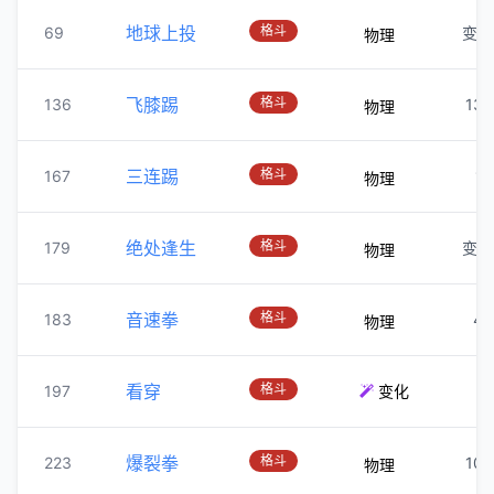
地球上投
格斗
69
变化
物理
飞膝踢
格斗
136
130
物理
三连踢
格斗
167
10
物理
绝处逢生
格斗
179
变化
物理
音速拳
格斗
183
40
物理
看穿
格斗
197
变化
—
爆裂拳
格斗
223
100
物理