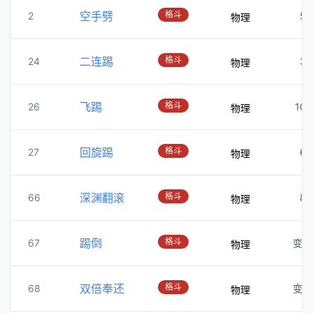
空手劈
格斗
2
50
物理
二连踢
格斗
24
30
物理
飞踢
格斗
26
100
物理
回旋踢
格斗
27
60
物理
深渊翻滚
格斗
66
80
物理
踢倒
格斗
67
变化
物理
双倍奉还
格斗
68
变化
物理