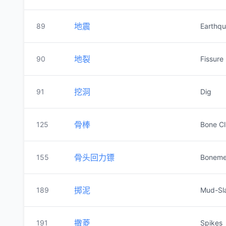
地震
89
Earthq
地裂
90
Fissure
挖洞
91
Dig
骨棒
125
Bone C
骨头回力镖
155
Boneme
掷泥
189
Mud-Sl
撒菱
191
Spikes