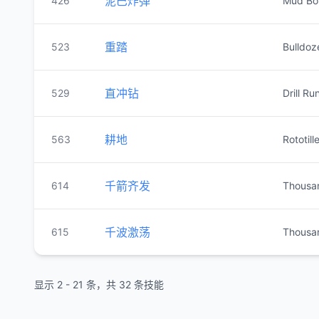
泥巴炸弹
426
Mud B
重踏
523
Bulldoz
直冲钻
529
Drill Ru
耕地
563
Rototill
千箭齐发
614
Thousa
千波激荡
615
Thousa
显示 2 - 21 条，共 32 条技能