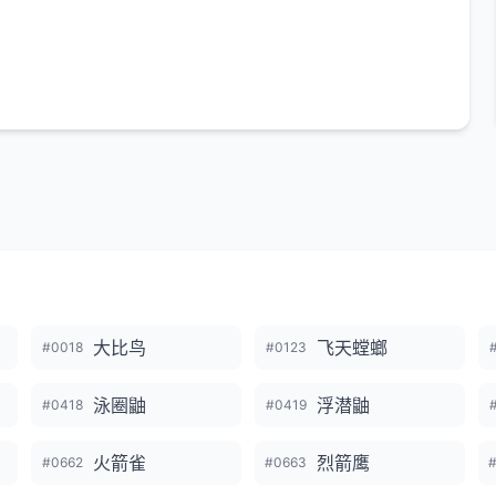
大比鸟
飞天螳螂
#0018
#0123
泳圈鼬
浮潜鼬
#0418
#0419
火箭雀
烈箭鹰
#0662
#0663