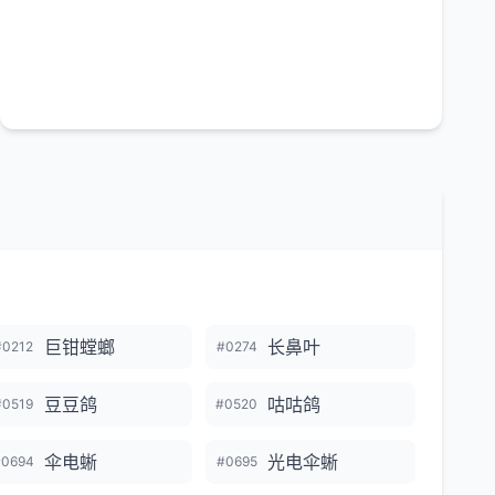
巨钳螳螂
长鼻叶
#0212
#0274
豆豆鸽
咕咕鸽
#0519
#0520
伞电蜥
光电伞蜥
#0694
#0695