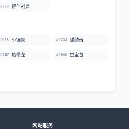
银伴战兽
#0773
小锯鳄
麒麟奇
#0158
#0203
热带龙
虫宝包
#0357
#0540
网站服务