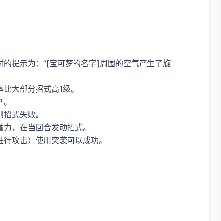
的提示为：“[宝可梦的名字]周围的空气产生了旋
率比大部分招式高1级。
Ｐ。
则招式失败。
蓄力，在当回合发动招式。
进行攻击）使用突袭可以成功。