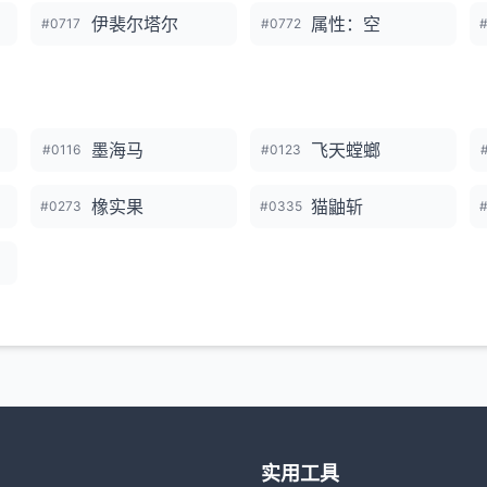
伊裴尔塔尔
属性：空
#0717
#0772
墨海马
飞天螳螂
#0116
#0123
橡实果
猫鼬斩
#0273
#0335
实用工具