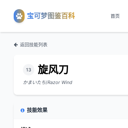
宝可梦图鉴百科
首页
返回技能列表
旋风刀
13
かまいたち
/
Razor Wind
技能效果