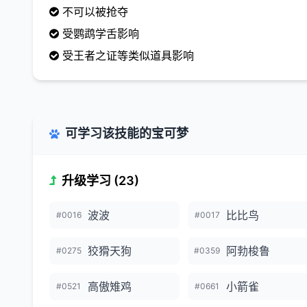
不可以被抢夺
受鹦鹉学舌影响
受王者之证等类似道具影响
可学习该技能的宝可梦
升级学习 (23)
波波
比比鸟
#0016
#0017
狡猾天狗
阿勃梭鲁
#0275
#0359
高傲雉鸡
小箭雀
#0521
#0661