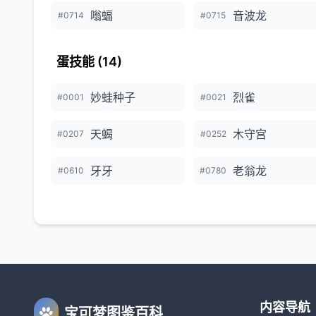
嗡蝠
音波龙
#0714
#0715
蛋技能 (14)
妙蛙种子
烈雀
#0001
#0021
天蝎
木守宫
#0207
#0252
牙牙
老翁龙
#0610
#0780
内容导航
宝可梦图鉴百科