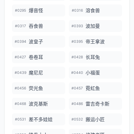
爆音怪
溶食兽
#0295
#0316
吞食兽
波加曼
#0317
#0393
波皇子
帝王拿波
#0394
#0395
卷卷耳
长耳兔
#0427
#0428
魔尼尼
小福蛋
#0439
#0440
荧光鱼
霓虹鱼
#0456
#0457
波克基斯
雷吉奇卡斯
#0468
#0486
差不多娃娃
搬运小匠
#0531
#0532