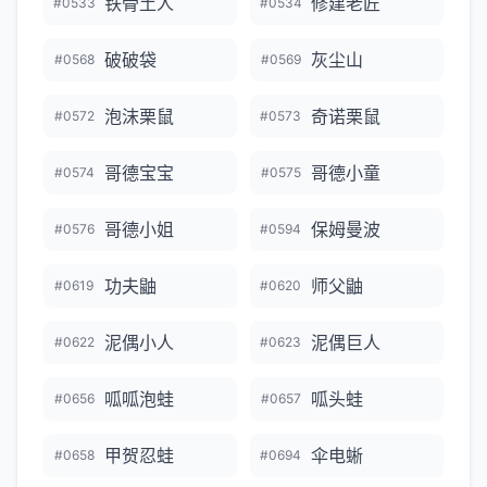
铁骨土人
修建老匠
#0533
#0534
破破袋
灰尘山
#0568
#0569
泡沫栗鼠
奇诺栗鼠
#0572
#0573
哥德宝宝
哥德小童
#0574
#0575
哥德小姐
保姆曼波
#0576
#0594
功夫鼬
师父鼬
#0619
#0620
泥偶小人
泥偶巨人
#0622
#0623
呱呱泡蛙
呱头蛙
#0656
#0657
甲贺忍蛙
伞电蜥
#0658
#0694