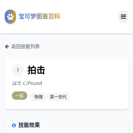
工具
宝可梦图鉴百科
关于
返回技能列表
拍击
1
はたく
/
Pound
一般
物理
第一世代
技能效果