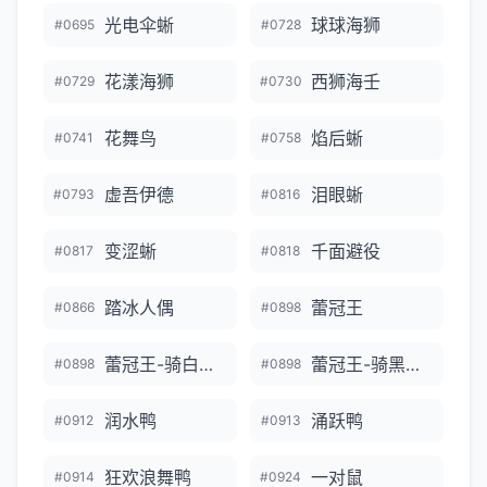
光电伞蜥
球球海狮
#0695
#0728
花漾海狮
西狮海壬
#0729
#0730
花舞鸟
焰后蜥
#0741
#0758
虚吾伊德
泪眼蜥
#0793
#0816
变涩蜥
千面避役
#0817
#0818
踏冰人偶
蕾冠王
#0866
#0898
蕾冠王-骑白马的样子
蕾冠王-骑黑马的样子
#0898
#0898
润水鸭
涌跃鸭
#0912
#0913
狂欢浪舞鸭
一对鼠
#0914
#0924