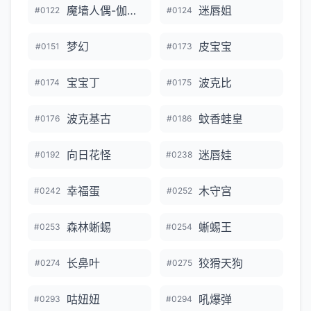
魔墙人偶-伽勒尔的样子
迷唇姐
#0122
#0124
梦幻
皮宝宝
#0151
#0173
宝宝丁
波克比
#0174
#0175
波克基古
蚊香蛙皇
#0176
#0186
向日花怪
迷唇娃
#0192
#0238
幸福蛋
木守宫
#0242
#0252
森林蜥蜴
蜥蜴王
#0253
#0254
长鼻叶
狡猾天狗
#0274
#0275
咕妞妞
吼爆弹
#0293
#0294