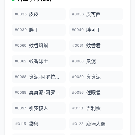
皮皮
皮可西
#0035
#0036
胖丁
胖可丁
#0039
#0040
蚊香蝌蚪
蚊香君
#0060
#0061
蚊香泳士
臭泥
#0062
#0088
臭泥-阿罗拉的样子
臭臭泥
#0088
#0089
臭臭泥-阿罗拉的样子
催眠貘
#0089
#0096
引梦貘人
吉利蛋
#0097
#0113
袋兽
魔墙人偶
#0115
#0122